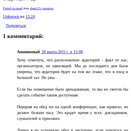
Posted via email
from
shami13's posterous
Unknown
на
13:24
Поделиться
1 комментарий:
Анонимный
28 марта 2011 г. в 15:08
Хочу отметить, что расположение аудиторий - факт от нас,
организаторов, не зависящий. Мы до последнего дня были
уверены, что аудитория будет на том же этаже, что и вход в
большой зал. Но увы...
Если бы помещение было арендованым, то мы не смогли бы
сделать событие таким доступным.
Перерыв на обед ни на одной конференции, как правило, не
делают больше часа. Это крадет время у всех: докладчиков,
слушателей и приезжих.
Лично я не устраиваю обед в ресторане, если нахожусь на