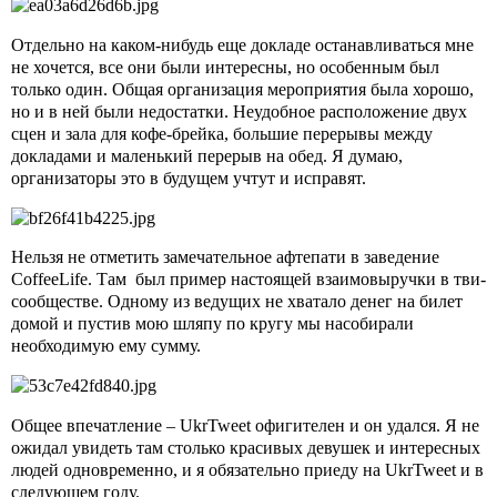
Отдельно на каком-нибудь еще докладе останавливаться мне
не хочется, все они были интересны, но особенным был
только один. Общая организация мероприятия была хорошо,
но и в ней были недостатки. Неудобное расположение двух
сцен и зала для кофе-брейка, большие перерывы между
докладами и маленький перерыв на обед. Я думаю,
организаторы это в будущем учтут и исправят.
Нельзя не отметить замечательное афтепати в заведение
CoffeeLife
. Там
был пример настоящей взаимовыручки в тви-
сообществе. Одному из ведущих не хватало денег на билет
домой и пустив мою шляпу по кругу мы насобирали
необходимую ему сумму.
Общее впечатление –
UkrTweet
офигителен и он удался. Я не
ожидал увидеть там столько красивых девушек и интересных
людей одновременно, и я обязательно приеду на
UkrTweet
и в
следующем году.